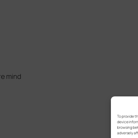
re mind
To provide t
device infor
browsing beh
adversely af