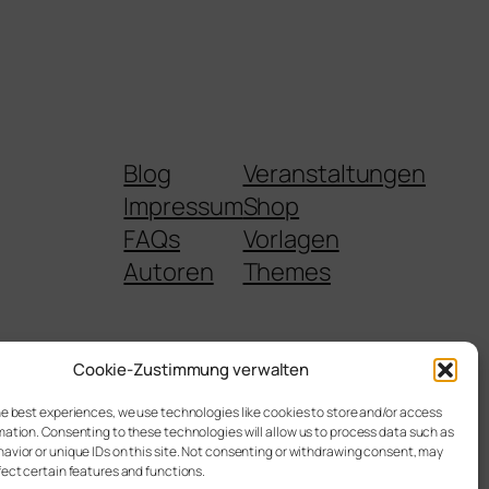
Blog
Veranstaltungen
Impressum
Shop
FAQs
Vorlagen
Autoren
Themes
Cookie-Zustimmung verwalten
he best experiences, we use technologies like cookies to store and/or access
mation. Consenting to these technologies will allow us to process data such as
Gestaltet mit
WordPress
avior or unique IDs on this site. Not consenting or withdrawing consent, may
fect certain features and functions.