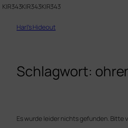
Zum
KIR343KIR343KIR343
Inhalt
springen
Harl's Hideout
Schlagwort:
ohre
Es wurde leider nichts gefunden. Bitte