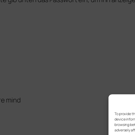
re mind
To provide t
device infor
browsing beh
adversely af