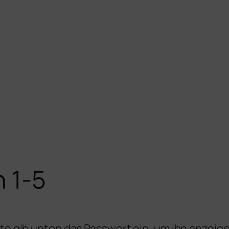
 1-5
tte gib unten das Passwort ein, um ihn anzeig