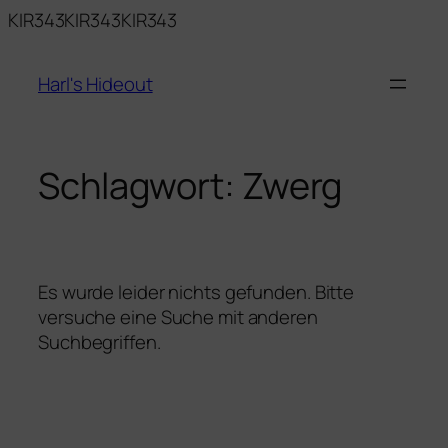
Zum
KIR343KIR343KIR343
Inhalt
springen
Harl's Hideout
Schlagwort:
Zwerg
Es wurde leider nichts gefunden. Bitte
versuche eine Suche mit anderen
Suchbegriffen.