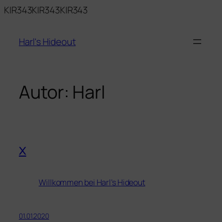
Zum
KIR343KIR343KIR343
Inhalt
springen
Harl's Hideout
Autor:
Harl
x
Willkommen bei Harl’s Hideout
01.01.2020