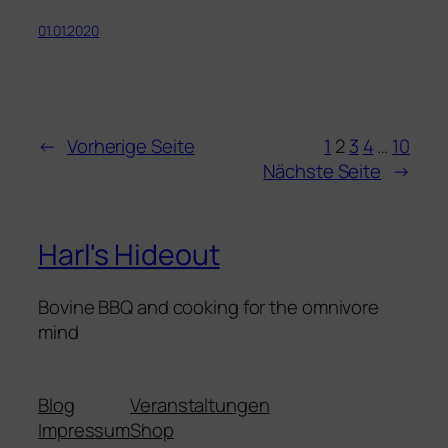
01.01.2020
←
Vorherige Seite
1
2
3
4
…
10
Nächste Seite
→
Harl's Hideout
Bovine BBQ and cooking for the omnivore
mind
Blog
Veranstaltungen
Impressum
Shop