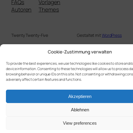
FAQs
Vorlagen
Autoren
Themes
Twenty Twenty-Five
Gestaltet mit
WordPress
Cookie-Zustimmung verwalten
To provide the best experiences, we use technologies like cookies to store and/
device information. Consenting to these technologies will allow us to process d
browsing behavior or unique IDs on this site. Not consenting or withdrawing con
adversely affect certain features and functions.
Akzeptieren
Ablehnen
View preferences